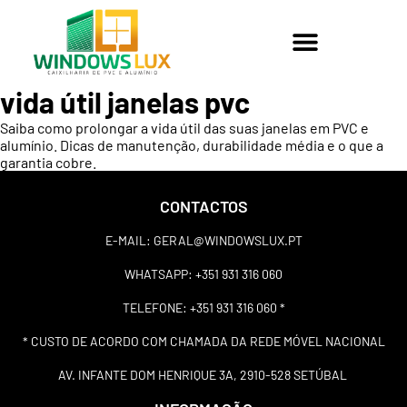
vida útil janelas pvc
Saiba como prolongar a vida útil das suas janelas em PVC e
alumínio. Dicas de manutenção, durabilidade média e o que a
garantia cobre.
CONTACTOS
E-MAIL:
GERAL@WINDOWSLUX.PT
WHATSAPP:
+351 931 316 060
TELEFONE:
+351 931 316 060 *
* CUSTO DE ACORDO COM CHAMADA DA REDE MÓVEL NACIONAL
AV. INFANTE DOM HENRIQUE 3A, 2910-528 SETÚBAL